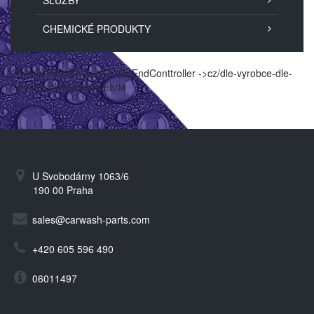
SLUŽBY
CHEMICKÉ PRODUKTY
Chybný parametr pro FrontEndConttroller ->cz/dle-vyrobce-dle-
vyrobce/dle-vyrobce-ehrle
U Svobodárny 1063/6
190 00 Praha
sales@carwash-parts.com
+420 605 596 490
06011497