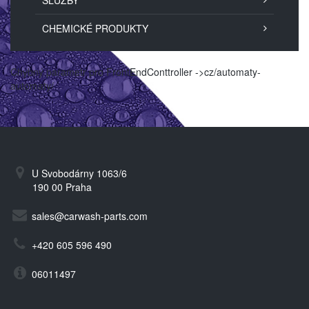
SLUŽBY
CHEMICKÉ PRODUKTY
Chybný parametr pro FrontEndConttroller ->cz/automaty-
automaty/
U Svobodárny 1063/6
190 00 Praha
sales@carwash-parts.com
+420 605 596 490
06011497