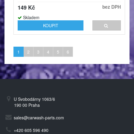
149 Kč
bez DPH
Skladem
KOUPIT
1
2
3
4
5
6
U Svobodárny 1063/6
190 00 Praha
sales@carwash-parts.com
+420 605 596 490