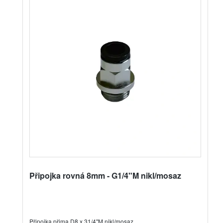
Připojka rovná 8mm - G1/4"M nikl/mosaz
Připojka přima D8 x 31/4"M nikl/mosaz