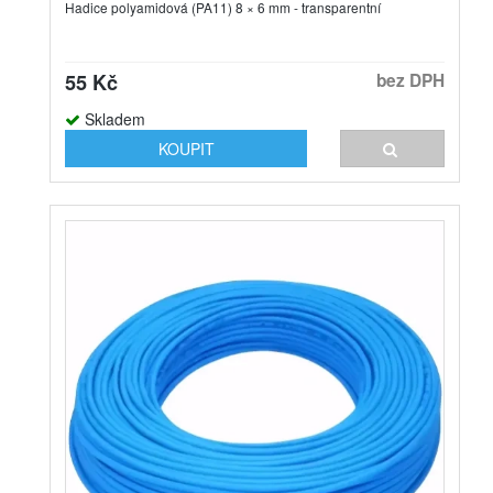
Hadice polyamidová (PA11) 8 × 6 mm - transparentní
55 Kč
bez DPH
Skladem
KOUPIT