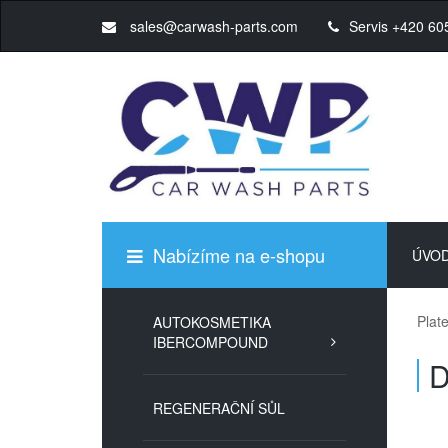
sales@carwash-parts.com
Servis +420 60
Nabízíme na e-shopu
ÚVO
Plat
AUTOKOSMETIKA
IBERCOMPOUND
D
REGENERAČNÍ SŮL