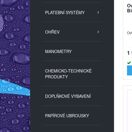
Ov
B
PLATEBNÍ SYSTÉMY
OHŘEV
Ov
MANOMETRY
1
CHEMICKO-TECHNICKÉ
PRODUKTY
DOPLŇKOVÉ VYBAVENÍ
PAPÍROVÉ UBROUSKY