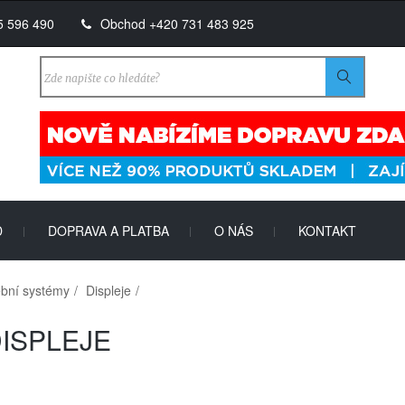
5 596 490
Obchod +420 731 483 925
D
DOPRAVA A PLATBA
O NÁS
KONTAKT
|
|
|
ební systémy
Displeje
ISPLEJE