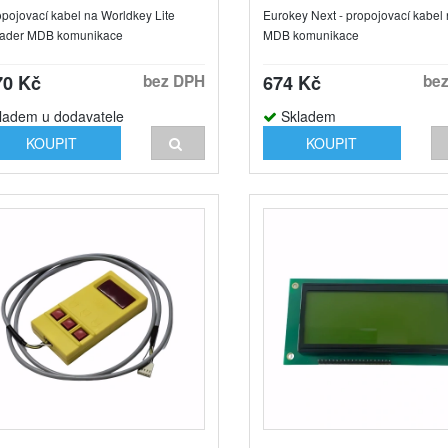
pojovací kabel na Worldkey Lite
Eurokey Next - propojovací kabel
ader MDB komunikace
MDB komunikace
70 Kč
bez DPH
674 Kč
be
ladem u dodavatele
Skladem
KOUPIT
KOUPIT