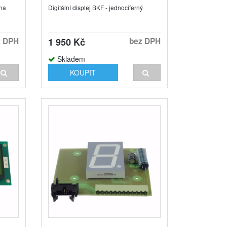
 na
Digitální displej BKF - jednociferný
z DPH
1 950 Kč
bez DPH
Skladem
KOUPIT