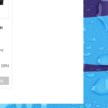
CH
rný
z DPH