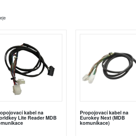
leje
opojovací kabel na
Propojovací kabel na
rldkey Lite Reader MDB
Eurokey Next (MDB
omunikace
komunikace)