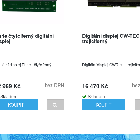
rle čtyřciferný digitální
Digitální displej CW-TE
splej
trojiciferný
itální displej Ehrle - čtyřciferný
Digitální displej CWTech - trojicife
2 969 Kč
bez DPH
16 470 Kč
be
Skladem
Skladem
KOUPIT
KOUPIT