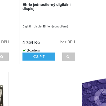
Ehrle jednociferný digitální
displej
Digitální displej Ehrle - jednociferný
z DPH
4 754 Kč
bez DPH
Skladem
KOUPIT