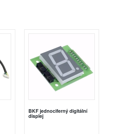
BKF jednociferný digitální
displej