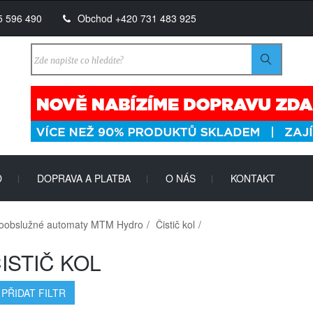
5 596 490
Obchod +420 731 483 925
D
DOPRAVA A PLATBA
O NÁS
KONTAKT
|
|
|
obslužné automaty MTM Hydro
Čistič kol
ISTIČ KOL
PŘIDAT FILTR