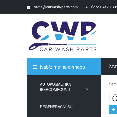
sales@carwash-parts.com
Servis +420 60
Nabízíme na e-shopu
ÚVO
Samo
AUTOKOSMETIKA
IBERCOMPOUND
Č
REGENERAČNÍ SŮL