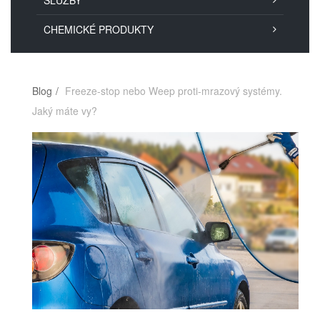
SLUŽBY
CHEMICKÉ PRODUKTY
Blog
Freeze-stop nebo Weep proti-mrazový systémy.
Jaký máte vy?