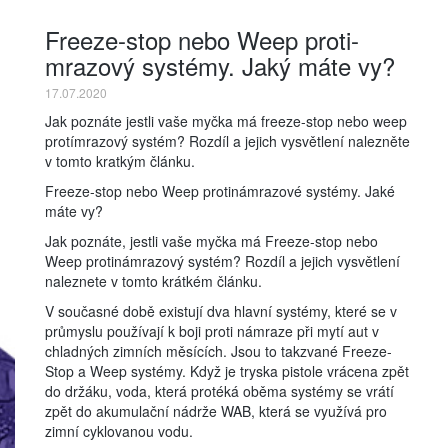
Freeze-stop nebo Weep proti-
mrazový systémy. Jaký máte vy?
17.07.2020
Jak poznáte jestli vaše myčka má freeze-stop nebo weep
protímrazový systém? Rozdíl a jejich vysvětlení nalezněte
v tomto kratkým článku.
Freeze-stop nebo Weep protinámrazové systémy. Jaké
máte vy?
Jak poznáte, jestli vaše myčka má Freeze-stop nebo
Weep protinámrazový systém? Rozdíl a jejich vysvětlení
naleznete v tomto krátkém článku.
V současné době existují dva hlavní systémy, které se v
průmyslu používají k boji proti námraze při mytí aut v
chladných zimních měsících. Jsou to takzvané Freeze-
Stop a Weep systémy. Když je tryska pistole vrácena zpět
do držáku, voda, která protéká oběma systémy se vrátí
zpět do akumulační nádrže WAB, která se využívá pro
zimní cyklovanou vodu.