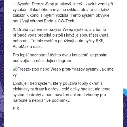
1. Systém Freeze-Stop je takový, který uzavírá ventil při
vysokém tlaku během mycího cyklu a otevírá se, když
zákazník končí s mytím vozidla. Tento systém obvykle
používají výrobci Ehrle a CW-Tech.
2. Druhá systém se nazývá Weep systém, a v tomto
případě voda protéká pistolí i když je spoušť stisknutá
nebo ne. Tenhle systém používají automyčky BKF,
AutoMax a další.
Pro lepší pochopení těchto dvou konceptů se prosím
podívejte na následující diagram.
Existuje i třetí systém, který používá topný okruh s
elektrickými dráty k ohřevu celé délky hadice, ale tento
systém je drahý a není navržen ani není vhodný pro
náročné a nepříznivé podmínky.
E.S.