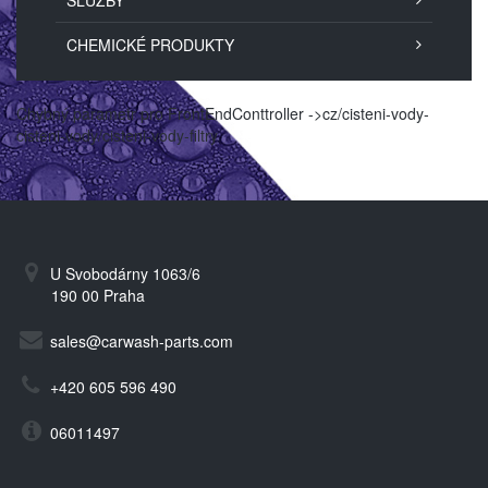
SLUŽBY
CHEMICKÉ PRODUKTY
Chybný parametr pro FrontEndConttroller ->cz/cisteni-vody-
cisteni-vody/cisteni-vody-filtry
U Svobodárny 1063/6
190 00 Praha
sales@carwash-parts.com
+420 605 596 490
06011497