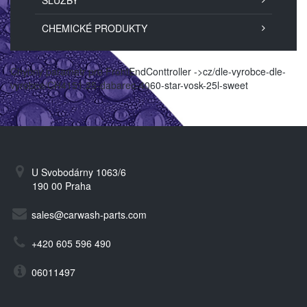
SLUŽBY
CHEMICKÉ PRODUKTY
Chybný parametr pro FrontEndConttroller ->cz/dle-vyrobce-dle-
vyrobce/CH4151.25-dabarec-4060-star-vosk-25l-sweet
U Svobodárny 1063/6
190 00 Praha
sales@carwash-parts.com
+420 605 596 490
06011497