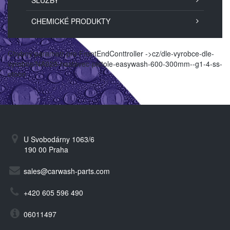
SLUŽBY
CHEMICKÉ PRODUKTY
Chybný parametr pro FrontEndConttroller ->cz/dle-vyrobce-dle-
vyrobce/NA020-nastavec-pistole-easywash-600-300mm--g1-4-ss-
otocn
U Svobodárny 1063/6
190 00 Praha
sales@carwash-parts.com
+420 605 596 490
06011497