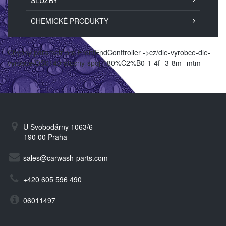
SLUŽBY
CHEMICKÉ PRODUKTY
Chybný parametr pro FrontEndConttroller ->cz/dle-vyrobce-dle-
vyrobce/OS0140-otocny-spoj-180%C2%B0-1-4f--3-8m--mtm
U Svobodárny 1063/6
190 00 Praha
sales@carwash-parts.com
+420 605 596 490
06011497