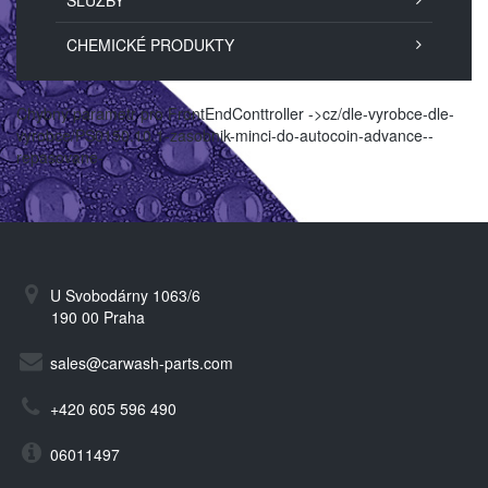
SLUŽBY
CHEMICKÉ PRODUKTY
Chybný parametr pro FrontEndConttroller ->cz/dle-vyrobce-dle-
vyrobce/PS0150.10.1-zasobnik-minci-do-autocoin-advance--
repasovane-
U Svobodárny 1063/6
190 00 Praha
sales@carwash-parts.com
+420 605 596 490
06011497