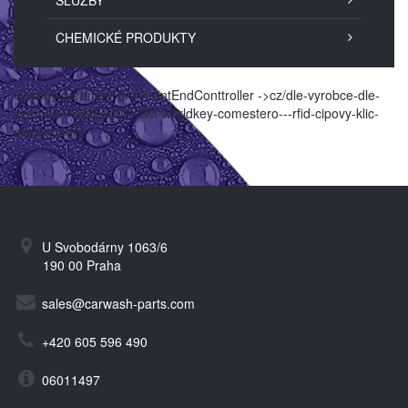
SLUŽBY
CHEMICKÉ PRODUKTY
Chybný parametr pro FrontEndConttroller ->cz/dle-vyrobce-dle-
vyrobce/PS0250.KL1.SM-worldkey-comestero---rfid-cipovy-klic-
svetlomodry-
U Svobodárny 1063/6
190 00 Praha
sales@carwash-parts.com
+420 605 596 490
06011497