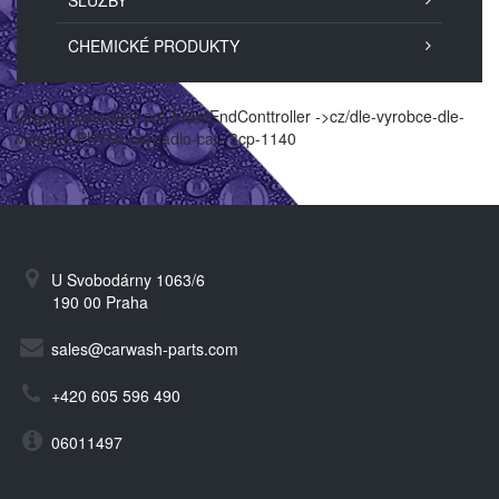
SLUŽBY
CHEMICKÉ PRODUKTY
Chybný parametr pro FrontEndConttroller ->cz/dle-vyrobce-dle-
vyrobce/PU160-cerpadlo-cat--3cp-1140
U Svobodárny 1063/6
190 00 Praha
sales@carwash-parts.com
+420 605 596 490
06011497