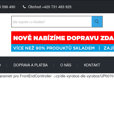
5 596 490
Obchod +420 731 483 925
D
DOPRAVA A PLATBA
O NÁS
KONTAKT
|
|
|
rametr pro FrontEndConttroller ->cz/dle-vyrobce-dle-vyrobce/UP0070