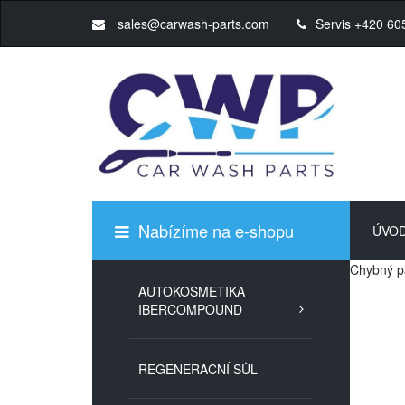
sales@carwash-parts.com
Servis +420 60
Nabízíme na e-shopu
ÚVO
Chybný pa
AUTOKOSMETIKA
IBERCOMPOUND
REGENERAČNÍ SŮL