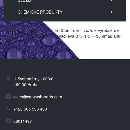
SLUŽBY
CHEMICKÉ PRODUKTY
Chybný parametr pro FrontEndConttroller ->cz/dle-vyrobce-dle-
vyrobce/VY501-hadice-k-vysavaci-eva-373-1-5----38mmas-anti-
stati
U Svobodárny 1063/6
190 00 Praha
sales@carwash-parts.com
+420 605 596 490
06011497