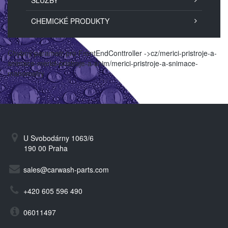
SLUŽBY
CHEMICKÉ PRODUKTY
Chybný parametr pro FrontEndConttroller ->cz/merici-pristroje-a-
snimace-merici-pristroje-a-snim/merici-pristroje-a-snimace-
manometry
U Svobodárny 1063/6
190 00 Praha
sales@carwash-parts.com
+420 605 596 490
06011497