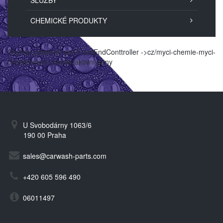
SLUŽBY
CHEMICKÉ PRODUKTY
Chybný parametr pro FrontEndConttroller ->cz/myci-chemie-myci-
chemie/myci-chemie-aktivni-peny
U Svobodárny 1063/6
190 00 Praha
sales@carwash-parts.com
+420 605 596 490
06011497