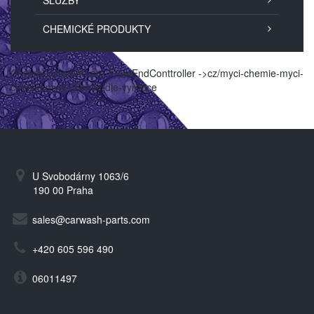
SLUŽBY
CHEMICKÉ PRODUKTY
Chybný parametr pro FrontEndConttroller ->cz/myci-chemie-myci-
chemie/myci-chemie-dle-vyrobce
U Svobodárny 1063/6
190 00 Praha
sales@carwash-parts.com
+420 605 596 490
06011497