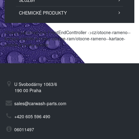
SLUŽBY
CHEMICKÉ PRODUKTY
Chybný parametr pro FrontEndConttroller ->cz/otocne-rameno--
kartace-pistole-a-trysky-otocne-ram/otocne-rameno--kartace-
pistole-a-trysky-pistole
U Svobodárny 1063/6
190 00 Praha
sales@carwash-parts.com
+420 605 596 490
06011497